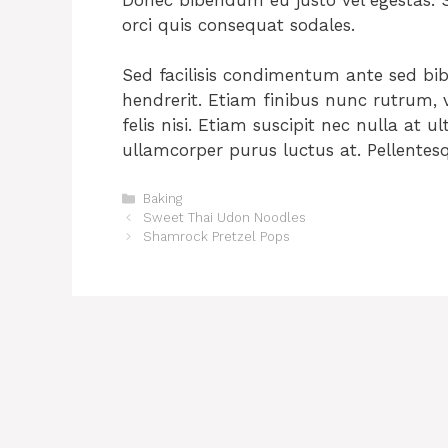
orci quis consequat sodales.
Sed facilisis condimentum ante sed b
hendrerit. Etiam finibus nunc rutrum, vo
felis nisi. Etiam suscipit nec nulla at ul
ullamcorper purus luctus at. Pellentes
C
Baking
a
Sweet Thai Udon Noodles
t
Shamrock Pretzel Pops
e
g
o
r
i
e
s