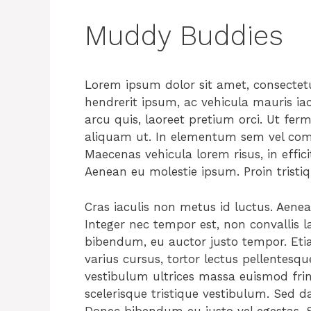
Muddy Buddies
Lorem ipsum dolor sit amet, consectetur
hendrerit ipsum, ac vehicula mauris ia
arcu quis, laoreet pretium orci. Ut fer
aliquam ut. In elementum sem vel commo
Maecenas vehicula lorem risus, in effici
Aenean eu molestie ipsum. Proin tristi
Cras iaculis non metus id luctus. Aene
Integer nec tempor est, non convallis la
bibendum, eu auctor justo tempor. Etia
varius cursus, tortor lectus pellentesqu
vestibulum ultrices massa euismod fri
scelerisque tristique vestibulum. Sed dap
Donec bibendum eu justo vel egestas. S