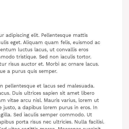
 adipiscing elit. Pellentesque mattis
culis eget. Aliquam quam felis, euismod ac
mentum luctus lacus, ut convallis eros
do tristique. Sed non iaculis tortor.
tur risus auctor et. Morbi ac ornare lacus.
que a purus quis semper.
an pellentesque et lacus sed malesuada.
cus. Duis ultrices sapien sit amet libero
m vitae arcu nisl. Mauris varius, lorem ut
e justo, a dapibus lorem purus in eros. In
ngilla. Sed iaculis semper commodo. Ut
ibus porta risus nec ultricies. Nulla facilisi.
ed vitae sagittis massa. Maecenas suscipit